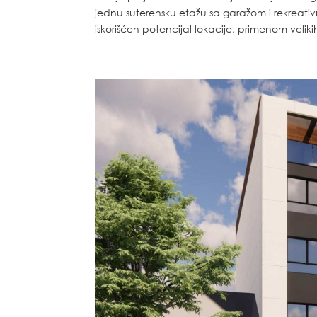
jednu suterensku etažu sa garažom i rekreati
iskorišćen potencijal lokacije, primenom velikih