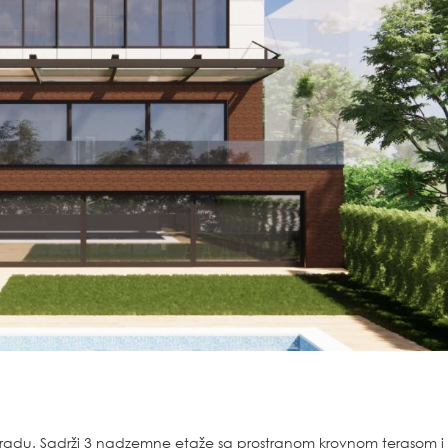
ogradu. Sadrži 3 nadzemne etaže sa prostranom krovnom terasom i