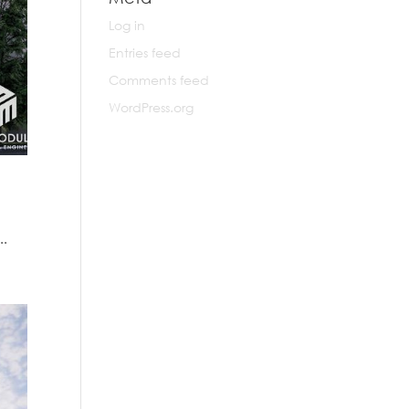
Log in
Entries feed
Comments feed
WordPress.org
..