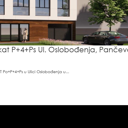
at P+4+Ps Ul. Oslobođenja, Pančev
o+P+4+Ps u Ulici Oslobođenja u...