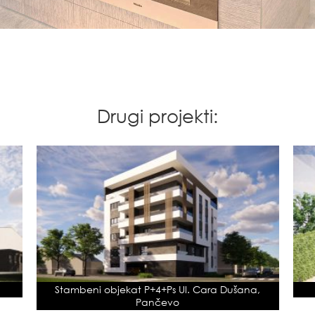
Drugi projekti:
Stambeni objekat P+4+Ps Ul. Cara Dušana,
Pančevo